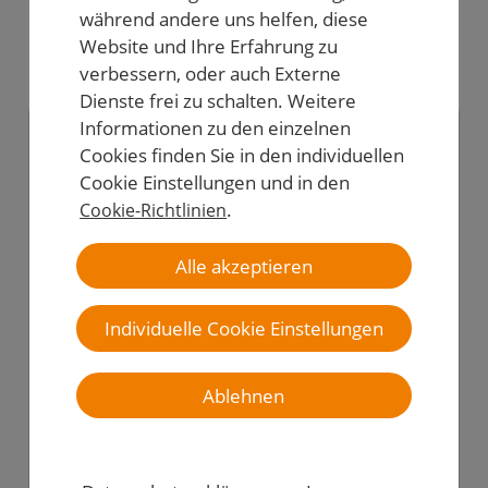
FRITZSCH electrotechnic
während andere uns helfen, diese
Modernes Leben
Website und Ihre Erfahrung zu
verbessern, oder auch Externe
Dienste frei zu schalten. Weitere
Informationen zu den einzelnen
Cookies finden Sie in den individuellen
Cookie Einstellungen und in den
.
Cookie-Richtlinien
Alle akzeptieren
Lichtsanierung auf Dauer
unumgänglich
Individuelle Cookie Einstellungen
Publiziert
05.06.2026
Ablehnen
Für viele Betriebe sind sie zu einem stillen
Kostenfaktor geworden: Veraltete
Beleuchtungsanlagen.